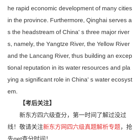
he rapid economic development of many cities
in the province. Furthermore, Qinghai serves a
s the headstream of China' s three major river
s, namely, the Yangtze River, the Yellow River
and the Lancang River, thus building an excep
tional reputation in its water resources and pla
ying a significant role in China' s water ecosyst
em.
【
考后关注
】
新东方四六级查分，第一时间了解过没过
线！敬请关注
新东方网四六级真题解析专题
，抢
先get
查分时间！