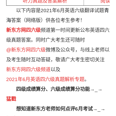
听力真题及答案解析
阅读真
以下内容是2021年6月英语六级翻译试题
青
海
答案（网络版）供各位考生参考！
新东方网四六级
频道第一时间更新公布英语四六
级真题答案。
同时广大考生还可随时
@新东方网四六级
微博及公众号，与线上老师以
及考生随时互动答疑，敬请广大考生密切关注
新东方网四六级频道
以及
2021年6月英语四六级真题解析专题
。
四级成绩算分、六级成绩算分功能
→_→
猛戳
想知道新东方老师如何点评6月考试
→_→