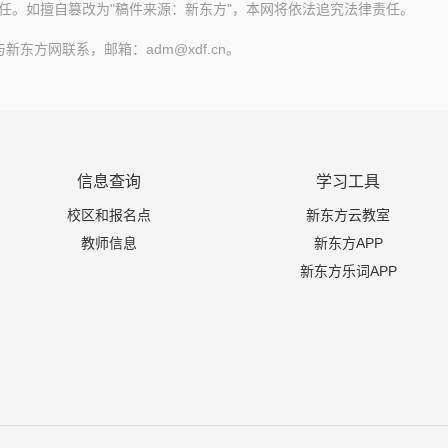
任。如擅自篡改为"稿件来源：新东方"，本网将依法追究法律责任。
方网联系，邮箱：adm@xdf.cn。
信息查询
学习工具
校区和报名点
新东方云教室
教师信息
新东方APP
新东方乐词APP