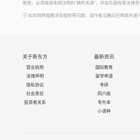
使用，必须保留本网注明的"稿件来源"，并自负版权等法律责
③
如本网转载稿涉及版权等问题，请作者见稿后在两周内速与新东
关于新东方
最新资讯
营业执照
国际教育
法律声明
留学申请
隐私协议
考研
社会责任
四六级
投资者关系
专升本
小语种