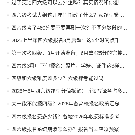
过了英语四六级可以去外企吗？真实情况和你想的
可能不一样！
四六级考试大纲这几年悄悄改了什么？从题型微调
到评分趋势的近年变化全解读
四六级考了480分要不要再刷一次？不同分数段的刷
分意义、目标设定和备考策略分析
2026上半年四六级报名3月启动：这5个时间点千万
别错过
第一次考四级：3月开始准备，6月拿425分的完整时
间表
四六级3月中下旬报名：照片、学籍、证件这3样提
前备好
四级和六级难度差多少？六级裸考能过吗
2026年6月四六级题型分值拆解：听读写译各占多少
分
大一能不能报四级？2026年各高校报名政策汇总
四六级报名费多少钱？各地2026年收费标准参考
四六级报名系统崩溃怎么办？报名当天应急预案