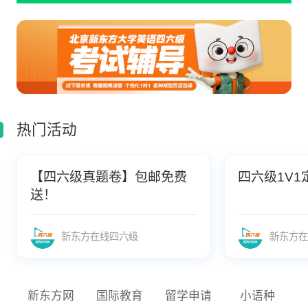
热门活动
【四六级真题卷】包邮免费
四六级1V1
送！
新东方在线四六级
新东方在
新东方网
国际教育
留学申请
小语种